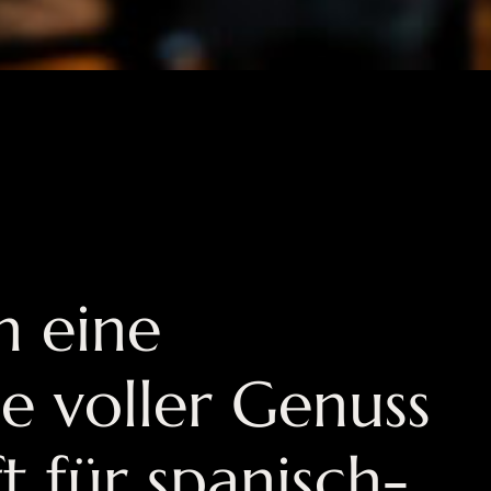
n eine
se voller Genuss
t für spanisch-