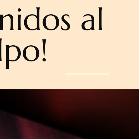
nidos al
lpo!