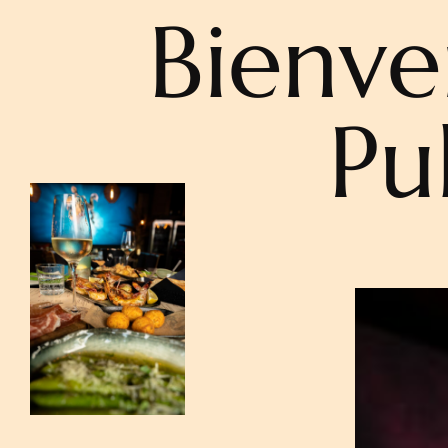
Bienve
Pu